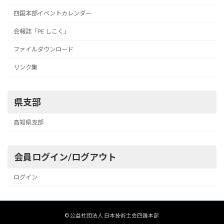
四国本部イベントカレンダー
会報誌「PE しこく」
ファイルダウンロード
リンク集
県支部
高知県支部
会員ログイン/ログアウト
ログイン
© 公益社団法人 日本技術士会四国本部