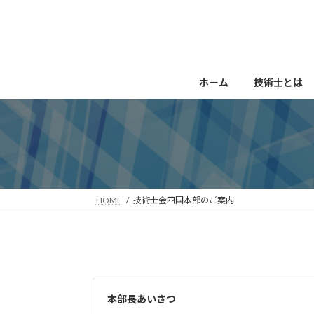
コ
ナ
ン
ビ
テ
ゲ
ン
ー
ツ
シ
ホーム
技術士とは
へ
ョ
ス
ン
キ
に
ッ
移
プ
動
HOME
技術士会四国本部のご案内
本部長あいさつ