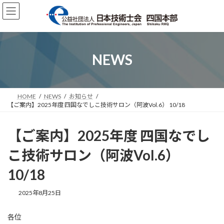
コ
ナ
ン
ビ
テ
ゲ
ン
ー
ツ
シ
へ
ョ
NEWS
ス
ン
キ
に
ッ
移
プ
動
HOME
NEWS
お知らせ
【ご案内】2025年度 四国なでしこ技術サロン（阿波Vol.6） 10/18
【ご案内】2025年度 四国なでし
こ技術サロン（阿波Vol.6）
10/18
2025年8月25日
各位