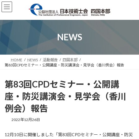
コ
ナ
ン
ビ
テ
ゲ
ン
ー
ツ
シ
へ
ョ
NEWS
ス
ン
キ
に
ッ
移
プ
動
HOME
NEWS
活動報告
四国本部
第83回CPDセミナー・公開講座・防災講演会・見学会（香川例会）報告
第83回CPDセミナー・公開講
座・防災講演会・見学会（香川
例会）報告
2022年12月26日
12月10日に開催しました「第83回CPDセミナー・公開講座・防災