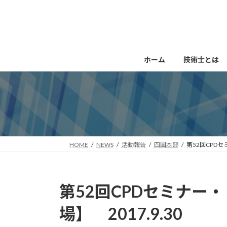
コ
ナ
ン
ビ
テ
ゲ
ン
ー
ツ
シ
ホーム
技術士とは
へ
ョ
ス
ン
キ
に
ッ
移
プ
動
HOME
NEWS
活動報告
四国本部
第52回CPDセ
第52回CPDセミナー
場】 2017.9.30