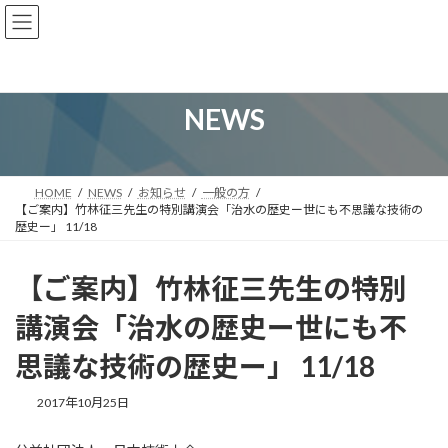
コ
ナ
ン
ビ
テ
ゲ
ン
ー
ツ
シ
へ
ョ
NEWS
ス
ン
キ
に
ッ
移
プ
動
HOME
NEWS
お知らせ
一般の方
【ご案内】竹林征三先生の特別講演会「治水の歴史ー世にも不思議な技術の
歴史ー」 11/18
【ご案内】竹林征三先生の特別
講演会「治水の歴史ー世にも不
思議な技術の歴史ー」 11/18
2017年10月25日