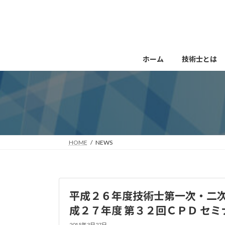
コ
ナ
ン
ビ
テ
ゲ
ン
ー
ツ
シ
ホーム
技術士とは
へ
ョ
ス
ン
キ
に
ッ
移
プ
動
HOME
NEWS
平成２６年度技術士第一次・二
成２７年度 第３２回ＣＰＤ セ
2015年3月27日