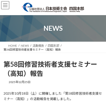
コ
ナ
ン
ビ
テ
ゲ
ン
ー
ツ
シ
へ
ョ
NEWS
ス
ン
キ
に
ッ
移
プ
動
HOME
NEWS
活動報告
四国本部
第58回修習技術者支援セミナー（高知）報告
第58回修習技術者支援セミナー
（高知）報告
2025年12月25日
2025年10月18日（土）に開催しました「第58回修習技術者支援セ
ミナー（高知）」の活動報告を掲載しました。