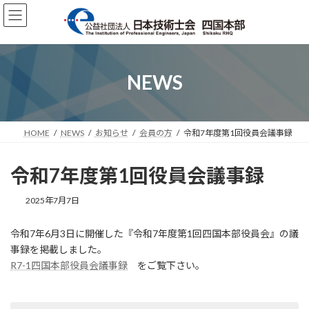
コ
ナ
ン
ビ
テ
ゲ
ン
ー
ツ
シ
へ
ョ
NEWS
ス
ン
キ
に
ッ
移
プ
動
HOME
NEWS
お知らせ
会員の方
令和7年度第1回役員会議事録
令和7年度第1回役員会議事録
2025年7月7日
令和7年6月3日に開催した『令和7年度第1回四国本部役員会』の議
事録を掲載しました。
R7-1四国本部役員会議事録
をご覧下さい。