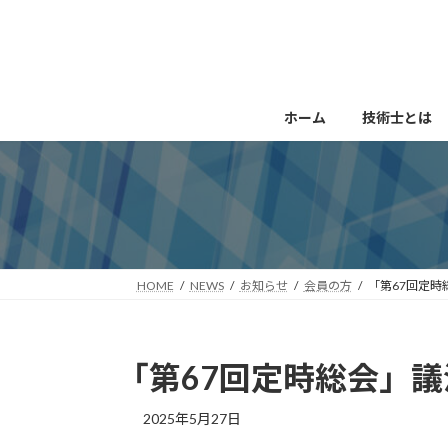
コ
ナ
ン
ビ
テ
ゲ
ン
ー
ツ
シ
ホーム
技術士とは
へ
ョ
ス
ン
キ
に
ッ
移
プ
動
HOME
NEWS
お知らせ
会員の方
「第67回定
「第67回定時総会」
2025年5月27日