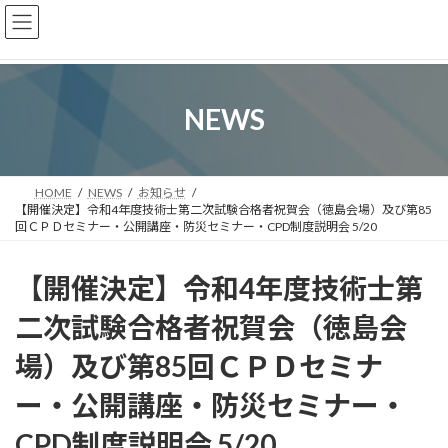
コ
ナ
ン
ビ
テ
ゲ
ン
ー
ツ
シ
へ
ョ
NEWS
ス
ン
キ
に
ッ
移
プ
動
HOME
NEWS
お知らせ
【開催決定】令和4年度技術士第二次試験合格者祝賀会（徳島会場）及び第85
回ＣＰＤセミナー・公開講座・防災セミナー・CPD制度説明会 5/20
【開催決定】令和4年度技術士第
二次試験合格者祝賀会（徳島会
場）及び第85回ＣＰＤセミナ
ー・公開講座・防災セミナー・
CPD制度説明会 5/20