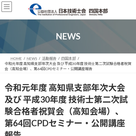
コ
ナ
ン
ビ
テ
ゲ
ン
ー
ツ
シ
へ
ョ
NEWS
ス
ン
キ
に
ッ
移
プ
動
HOME
NEWS
活動報告
四国本部
令和元年度 高知県支部年次大会 及び 平成30年度 技術士第二次試験合格者祝賀
会（高知会場）、第64回CPDセミナー・公開講座報告
令和元年度 高知県支部年次大会
及び 平成30年度 技術士第二次試
験合格者祝賀会（高知会場）、
第64回CPDセミナー・公開講座
報告