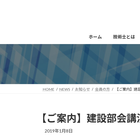
コ
ナ
ン
ビ
テ
ゲ
ン
ー
ツ
シ
ホーム
技術士とは
へ
ョ
ス
ン
キ
に
ッ
移
プ
動
HOME
NEWS
お知らせ
会員の方
【ご案内】建設部
【ご案内】建設部会講演会
2019年1月8日