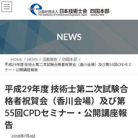
コ
ナ
ン
ビ
テ
ゲ
ン
ー
ツ
シ
へ
ョ
NEWS
ス
ン
キ
に
ッ
移
プ
動
HOME
NEWS
活動報告
四国本部
平成29年度 技術士第二次試験合格者祝賀会（香川会場）及び第55回CPDセミ
ナー・公開講座報告
平成29年度 技術士第二次試験合
格者祝賀会（香川会場）及び第
55回CPDセミナー・公開講座報
告
2018年7月4日