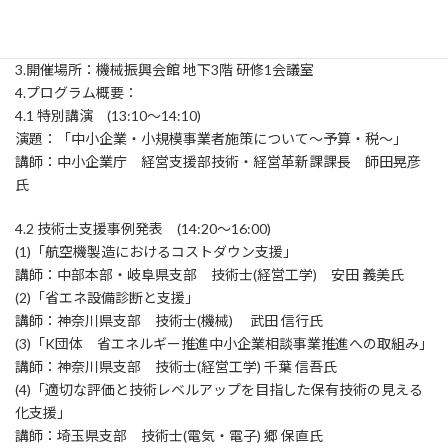
1.開催日時：平成30年7月18日（水）13：00～18:30
2.開催形式：研修1会議室と地域本部会議室とのWeb中継
3.開催場所：機械振興会館 地下3階 研修1会議室
4.プログラム概要：
4.1 特別講演 (13:10～14:10)
演題：「中小企業・小規模事業者施策について～予算・税～」
講師：中小企業庁 経営支援部技術・経営革新課課長 師田晃彦
氏
4.2 技術士支援事例発表 (14:20～16:00)
(1)「航空機製造におけるコストダウン支援」
講師：中部本部・岐阜県支部 技術士(経営工学) 安田 義美氏
(2)「省エネ設備診断と支援」
講師：神奈川県支部 技術士(機械) 武田 信行氏
(3)「K団体 省エネルギー推進中小企業相談事業推進への取組み」
講師：神奈川県支部 技術士(経営工学) 千葉 信吾氏
(4)「適切な評価と技術レベルアップを目指した保有技術の見える
化支援」
講師：埼玉県支部 技術士(電気・電子) 郷 保直氏