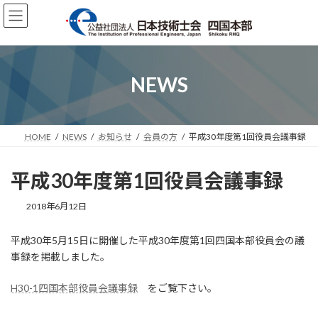
コ
ナ
ン
ビ
テ
ゲ
ン
ー
ツ
シ
へ
ョ
NEWS
ス
ン
キ
に
ッ
移
プ
動
HOME
NEWS
お知らせ
会員の方
平成30年度第1回役員会議事録
平成30年度第1回役員会議事録
2018年6月12日
平成30年5月15日に開催した平成30年度第1回四国本部役員会の議
事録を掲載しました。
H30-1四国本部役員会議事録
をご覧下さい。