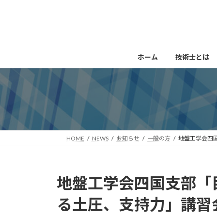
コ
ナ
ン
ビ
テ
ゲ
ン
ー
ツ
シ
ホーム
技術士とは
へ
ョ
ス
ン
キ
に
ッ
移
プ
動
HOME
NEWS
お知らせ
一般の方
地盤工学会四
地盤工学会四国支部「
る土圧、支持力」講習会