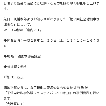
日頃より当会の活動にご理解・ご協力を賜り厚く御礼申し上げま
す。
先日、統括本部よりお知らせがありました「第７回社会活動事例
発表会」について、
ＷＥＢ中継のご案内です。
◆開催日時：平成２９年２月２５日（土）１３：１５～１６：３
０
◆場 所：四国本部会議室
◆参加費：無料
詳細は
こちら
四国本部からは、青年技術士交流委員会委員長 池谷氏 が
「子供向け科学体験フェスティバルへの参加」の事例発表を行い
ます。
（会議室にて）