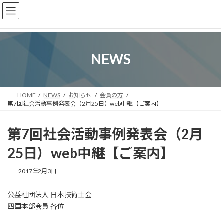
コ
ナ
ン
ビ
テ
ゲ
ン
ー
ツ
シ
へ
ョ
NEWS
ス
ン
キ
に
ッ
移
プ
動
HOME
NEWS
お知らせ
会員の方
第7回社会活動事例発表会（2月25日）web中継【ご案内】
第7回社会活動事例発表会（2月
25日）web中継【ご案内】
2017年2月3日
公益社団法人 日本技術士会
四国本部会員 各位