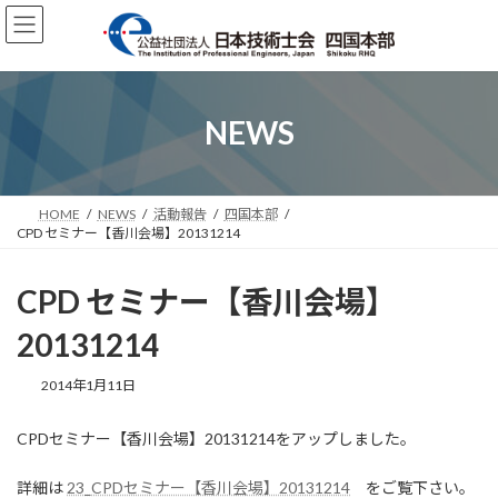
コ
ナ
ン
ビ
テ
ゲ
ン
ー
ツ
シ
へ
ョ
NEWS
ス
ン
キ
に
ッ
移
プ
動
HOME
NEWS
活動報告
四国本部
CPD セミナー【香川会場】20131214
CPD セミナー【香川会場】
20131214
2014年1月11日
CPDセミナー【香川会場】20131214をアップしました。
詳細は
23_CPDセミナー【香川会場】20131214
をご覧下さい。