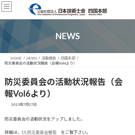
コ
ナ
ン
ビ
テ
ゲ
ン
ー
ツ
シ
へ
ョ
NEWS
ス
ン
キ
に
ッ
移
プ
動
HOME
NEWS
活動報告
四国本部
防災委員会の活動状況報告（会報Vol6より）
防災委員会の活動状況報告（会
報Vol6より）
2013年7月27日
防災委員会の活動状況をアップしました。
詳細は、
19.防災委員会報告
をご覧下さい。